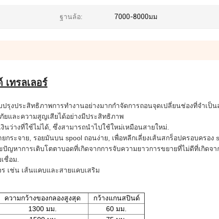
ฐานล้อ:
7000-8000มม
ด์ เทรลเลอร์
บปรุงประสิทธิภาพการทํางานอย่างมากกําจัดการถอนจุดเปลี่ยนช่องที่จําเป็นสํ
ภัยและความสูญเสียได้อย่างมีประสิทธิภาพ
นว่างที่ใช้ไม่ได้, ซึ่งสามารถนําไปใช้ใหม่เหมือนสายใหม่.
ายกระจาย, รอยมันบน spool ถอนง่าย, เพื่อหลีกเลี่ยงเส้นสกร็อปครอบครอง s
ปัญหาการเติบโตตาบอดที่เกิดจากการจับความยาวการขยายที่ไม่ดีที่เกิดจา
ชื่อม.
งจร เช่น เส้นแคบและสายแคบเสริม
ความกว้างของกลองสูงสุด
กว้างแกนสปินด์
1300 มม.
60 มม.