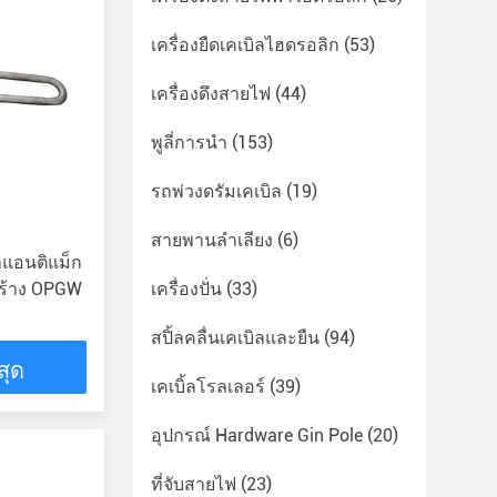
เครื่องยืดเคเบิลไฮดรอลิก
(53)
เครื่องดึงสายไฟ
(44)
พูลี่การนํา
(153)
รถพ่วงดรัมเคเบิล
(19)
สายพานลำเลียง
(6)
ลแอนติแม็ก
สร้าง OPGW
เครื่องปั่น
(33)
สปิ้ลคลื่นเคเบิลและยืน
(94)
่สุด
เคเบิ้ลโรลเลอร์
(39)
อุปกรณ์ Hardware Gin Pole
(20)
ที่จับสายไฟ
(23)