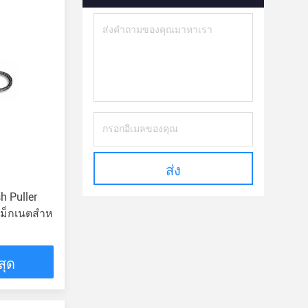
ปลอดภัย
(22)
ส่ง
 Puller
แม็กเนตสําห
่สุด