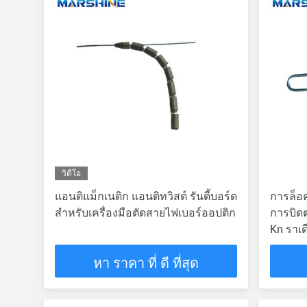
วิดีโอ
แอนติแม็กเนติก แอนติทวิสต์ รันตี้บอร์ด
การล็อค
สําหรับเครื่องมือตัดสายไฟเบอร์ออปติก
การบิด
Kn ราเ
หา ราคา ที่ ดี ที่สุด