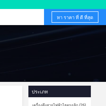
หา ราคา ที่ ดี ที่สุด
ประเภท
เครื่องดึงสายไฟฟ้าไฮดรอลิก
(26)