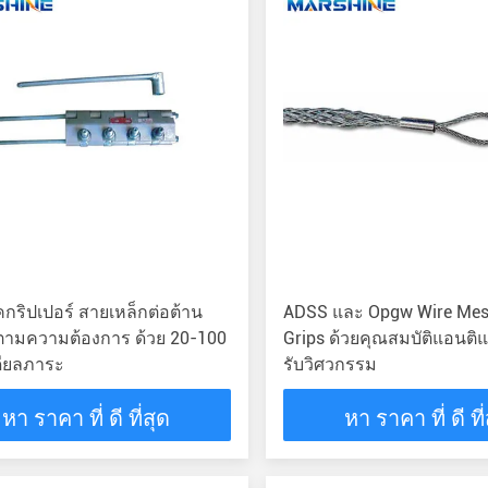
กริปเปอร์ สายเหล็กต่อต้าน
ADSS และ Opgw Wire Mesh
ตามความต้องการ ด้วย 20-100
Grips ด้วยคุณสมบัติแอนติ
ดียลภาระ
รับวิศวกรรม
หา ราคา ที่ ดี ที่สุด
หา ราคา ที่ ดี ที