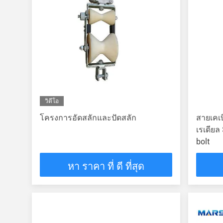
วิดีโอ
โครงการอัดสลักและปัดสลัก
สายเคเ
เรเดียล
bolt
หา ราคา ที่ ดี ที่สุด