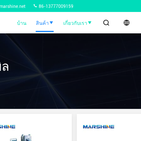
marshine.net
86-13777009159
บ้าน
สินค้า
เกี่ยวกับเรา
ิล