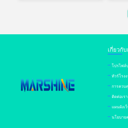
เกี่ยวกั
โปรไฟล์บ
ทัวร์โรง
การควบค
ติดต่อเรา
แผนผังเว
นโยบายค