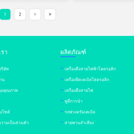
1
2
บเรา
ผลิตภัณฑ์
ริษัท
เครื่องดึงสายไฟฟ้าไฮดรอลิก
งาน
เครื่องยืดเคเบิลไฮดรอลิก
ุมคุณภาพ
เครื่องดึงสายไฟ
พูลี่การนํา
็บไซต์
รถพ่วงดรัมเคเบิล
วามเป็นส่วนตัว
สายพานลำเลียง